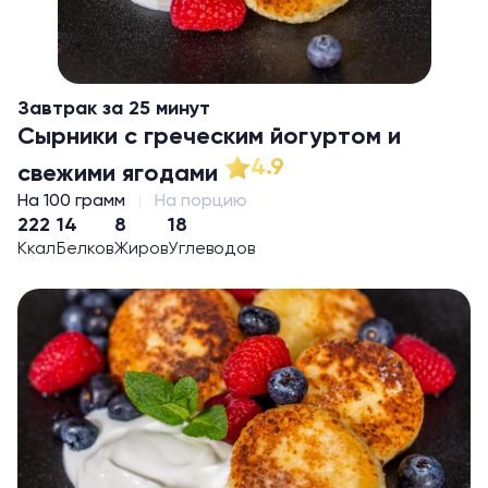
Завтрак за 25 минут
Сырники с греческим йогуртом и
4.9
свежими ягодами
На 100 грамм
На порцию
222
14
8
18
Ккал
Белков
Жиров
Углеводов