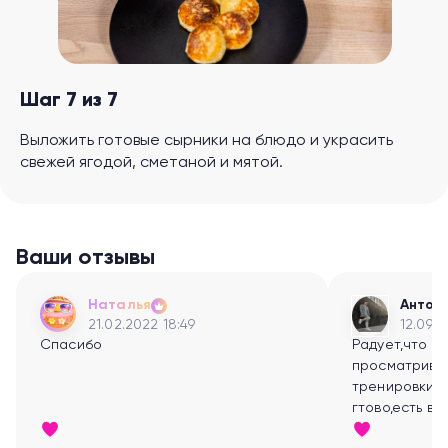
Шаг 7 из 7
Выложить готовые сырники на блюдо и украсить
свежей ягодой, сметаной и мятой.
Ваши отзывы
Наталья
Антон
21.02.2022 18:49
12.09.2
Спасибо
Радует,что т
просматрива
тренировки- 
гтово,есть в
заниматься:)