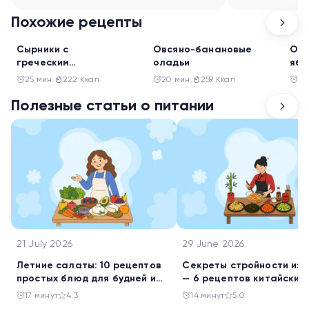
Похожие рецепты
Завтрак
Завтрак
Зав
Сырники с
Овсяно-банановые
Овс
греческим
оладьи
ябл
йогуртом и свежими
яго
25 мин.
222 Ккал
20 мин.
259 Ккал
20
ягодами
Полезные статьи о питании
21 July 2026
29 June 2026
Летние салаты: 10 рецептов
Секреты стройности из 
простых блюд для будней и
— 6 рецептов китайских
праздника
салатов
17 минут
4.3
14 минут
5.0