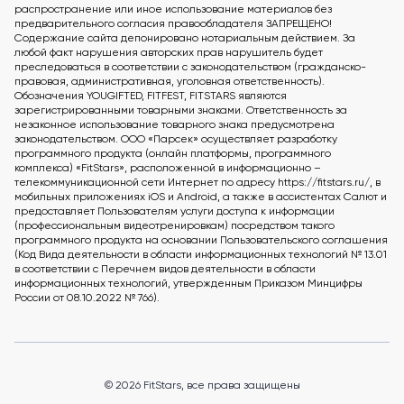
распространение или иное использование материалов без
предварительного согласия правообладателя ЗАПРЕЩЕНО!
Содержание сайта депонировано нотариальным действием. За
любой факт нарушения авторских прав нарушитель будет
преследоваться в соответствии с законодательством (гражданско-
правовая, административная, уголовная ответственность).
Обозначения YOUGIFTED, FITFEST, FITSTARS являются
зарегистрированными товарными знаками. Ответственность за
незаконное использование товарного знака предусмотрена
законодательством. ООО «Парсек» осуществляет разработку
программного продукта (онлайн платформы, программного
комплекса) «FitStars», расположенной в информационно –
телекоммуникационной сети Интернет по адресу https://fitstars.ru/, в
мобильных приложениях iOS и Android, а также в ассистентах Салют и
предоставляет Пользователям услуги доступа к информации
(профессиональным видеотренировкам) посредством такого
программного продукта на основании Пользовательского соглашения
(Код Вида деятельности в области информационных технологий № 13.01
в соответствии с Перечнем видов деятельности в области
информационных технологий, утвержденным Приказом Минцифры
России от 08.10.2022 № 766).
© 2026 FitStars, все права защищены