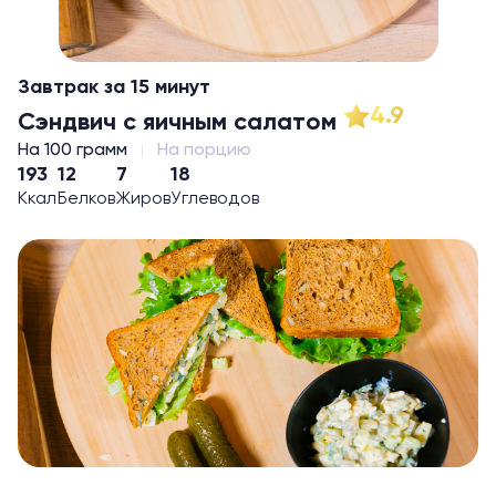
Завтрак за 15 минут
4.9
Сэндвич с яичным салатом
На 100 грамм
На порцию
193
12
7
18
Ккал
Белков
Жиров
Углеводов