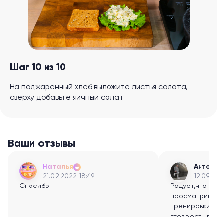
Шаг 10 из 10
На поджаренный хлеб выложите листья салата,
сверху добавьте яичный салат.
Ваши отзывы
Наталья
Антон
21.02.2022 18:49
12.09.2
Спасибо
Радует,что т
просматрива
тренировки- 
гтово,есть в