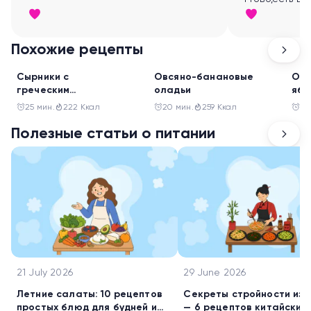
заниматься:)
Похожие рецепты
Завтрак
Завтрак
Зав
Сырники с
Овсяно-банановые
Овс
греческим
оладьи
ябл
йогуртом и свежими
яго
25 мин.
222 Ккал
20 мин.
259 Ккал
20
ягодами
Полезные статьи о питании
21 July 2026
29 June 2026
Летние салаты: 10 рецептов
Секреты стройности из 
простых блюд для будней и
— 6 рецептов китайских