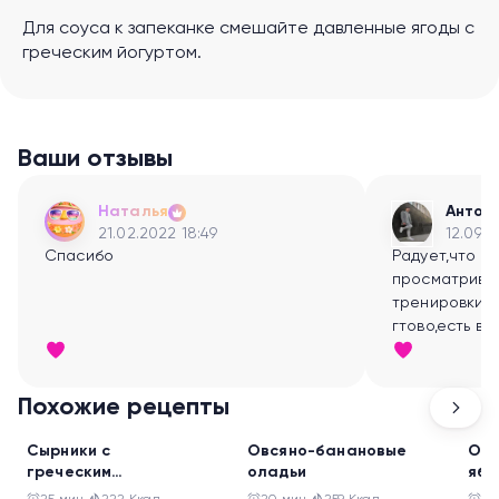
Для соуса к запеканке смешайте давленные ягоды с
греческим йогуртом.
Ваши отзывы
Наталья
Антон
21.02.2022 18:49
12.09.2
Спасибо
Радует,что т
просматрива
тренировки- 
гтово,есть в
заниматься:)
Похожие рецепты
Завтрак
Завтрак
Зав
Сырники с
Овсяно-банановые
Овс
греческим
оладьи
ябл
йогуртом и свежими
яго