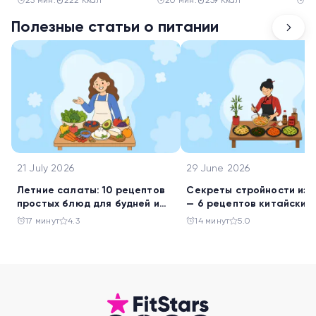
25 мин.
222 Ккал
20 мин.
259 Ккал
20
ягодами
Полезные статьи о питании
21 July 2026
29 June 2026
Летние салаты: 10 рецептов
Секреты стройности из 
простых блюд для будней и
— 6 рецептов китайских
праздника
салатов
17 минут
4.3
14 минут
5.0