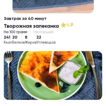
Завтрак за 40 минут
4.9
Творожная запеканка
На 100 грамм
На порцию
241
20
8
22
Ккал
Белков
Жиров
Углеводов