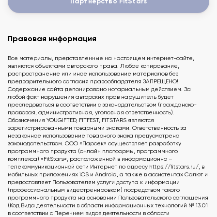
Партнерство FitStars
Правовая информация
Все материалы, представленные на настоящем интернет-сайте,
являются объектами авторского права. Любое копирование,
распространение или иное использование материалов без
предварительного согласия правообладателя ЗАПРЕЩЕНО!
Содержание сайта депонировано нотариальным действием. За
любой факт нарушения авторских прав нарушитель будет
преследоваться в соответствии с законодательством (гражданско-
правовая, административная, уголовная ответственность).
Обозначения YOUGIFTED, FITFEST, FITSTARS являются
зарегистрированными товарными знаками. Ответственность за
незаконное использование товарного знака предусмотрена
законодательством. ООО «Парсек» осуществляет разработку
программного продукта (онлайн платформы, программного
комплекса) «FitStars», расположенной в информационно –
телекоммуникационной сети Интернет по адресу https://fitstars.ru/, в
мобильных приложениях iOS и Android, а также в ассистентах Салют и
предоставляет Пользователям услуги доступа к информации
(профессиональным видеотренировкам) посредством такого
программного продукта на основании Пользовательского соглашения
(Код Вида деятельности в области информационных технологий № 13.01
в соответствии с Перечнем видов деятельности в области