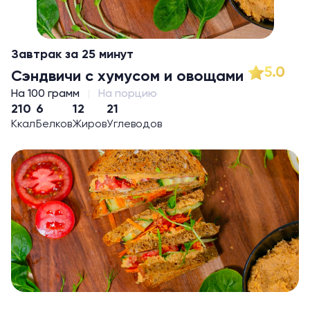
Завтрак за 25 минут
5.0
Сэндвичи с хумусом и овощами
На 100 грамм
На порцию
210
6
12
21
Ккал
Белков
Жиров
Углеводов