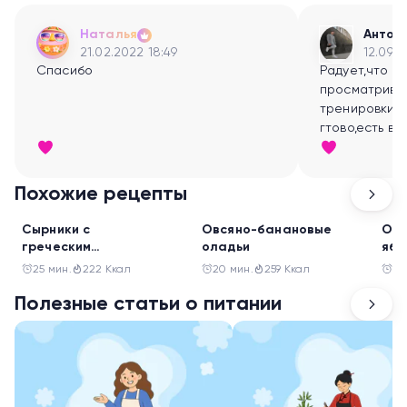
Наталья
Антон
21.02.2022 18:49
12.09.2
Спасибо
Радует,что т
просматрива
тренировки- 
гтово,есть в
заниматься:)
Похожие рецепты
Завтрак
Завтрак
Зав
Сырники с
Овсяно-банановые
Овс
греческим
оладьи
ябл
йогуртом и свежими
яго
25 мин.
222 Ккал
20 мин.
259 Ккал
20
ягодами
Полезные статьи о питании