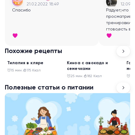
21.02.2022 18:49
12.09.2
Спасибо
Радует,что т
просматрива
тренировки- 
гтово,есть в
заниматься:)
Похожие рецепты
Ужин
Ужин
Ужи
Тилапия в кляре
Киноа с авокадо и
Гов
семечками
мон
15 мин.
175 Ккал
25 мин.
182 Ккал
30
Полезные статьи о питании