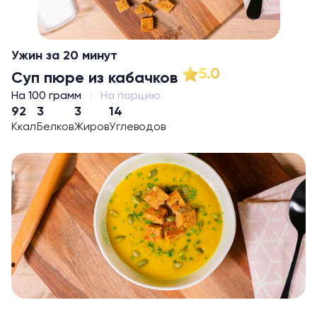
Ужин за 20 минут
5.0
Суп пюре из кабачков
На 100 грамм
На порцию
92
3
3
14
Ккал
Белков
Жиров
Углеводов