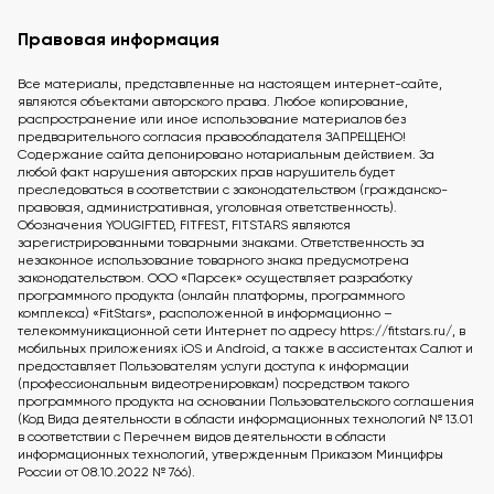
Правовая информация
Все материалы, представленные на настоящем интернет-сайте,
являются объектами авторского права. Любое копирование,
распространение или иное использование материалов без
предварительного согласия правообладателя ЗАПРЕЩЕНО!
Содержание сайта депонировано нотариальным действием. За
любой факт нарушения авторских прав нарушитель будет
преследоваться в соответствии с законодательством (гражданско-
правовая, административная, уголовная ответственность).
Обозначения YOUGIFTED, FITFEST, FITSTARS являются
зарегистрированными товарными знаками. Ответственность за
незаконное использование товарного знака предусмотрена
законодательством. ООО «Парсек» осуществляет разработку
программного продукта (онлайн платформы, программного
комплекса) «FitStars», расположенной в информационно –
телекоммуникационной сети Интернет по адресу https://fitstars.ru/, в
мобильных приложениях iOS и Android, а также в ассистентах Салют и
предоставляет Пользователям услуги доступа к информации
(профессиональным видеотренировкам) посредством такого
программного продукта на основании Пользовательского соглашения
(Код Вида деятельности в области информационных технологий № 13.01
в соответствии с Перечнем видов деятельности в области
информационных технологий, утвержденным Приказом Минцифры
России от 08.10.2022 № 766).