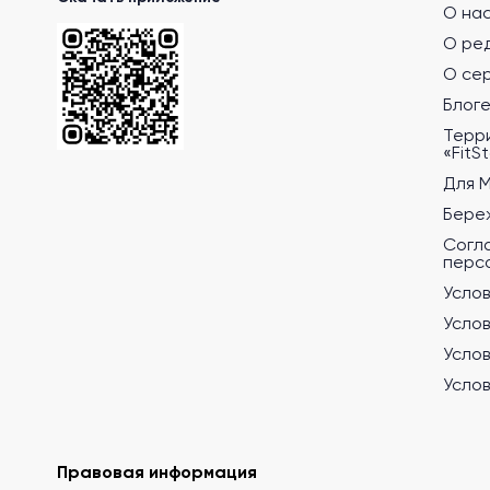
О на
О ре
О се
Блог
Терр
«FitS
Для 
Бере
Согл
перс
Услов
Услов
Услов
Услов
Правовая информация