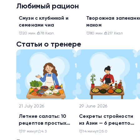
Любимый рацион
Перекус
Завтрак
Смузи с клубникой и
Творожная запеканк
семенами чиа
маком
20 мин.
78 Ккал
80 мин.
217 Ккал
Статьи о тренере
21 July 2026
29 June 2026
Летние салаты: 10
Секреты стройности
рецептов простых
из Азии — 6 рецептов
блюд для будней и
китайских салатов
17 минут
4.3
14 минут
5.0
праздника