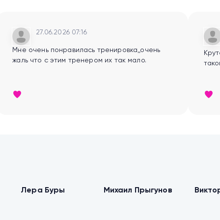
своего
27.06.2026 07:16
Мне очень понравилась тренировка,,очень
Крута
жаль что с этим тренером их так мало.
тако
Йога
Тонус мышц
Похуден
Лера Буры
Михаил Прыгунов
Викто