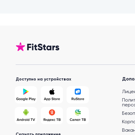
Допо
Доступно на устройствах
Лице
Поли
перс
Безо
Корп
Вака
Скачать приложение