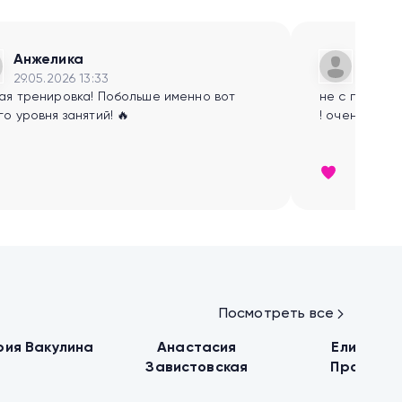
 рациона
Анжелика
Лиза
29.05.2026 13:33
29.04.
я тренировка! Побольше именно вот
не с первого
го уровня занятий! 🔥
! очень клас
Посмотреть все
ие
Тонус мышц
Тонус мышц
рия Вакулина
Анастасия
Елизавет
Завистовская
Прокудин