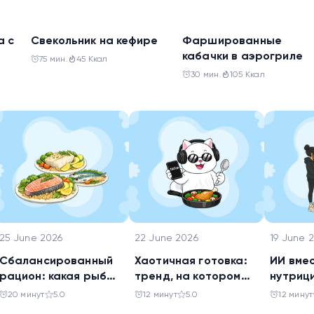
Обед
Ужин
а с
Свекольник на кефире
Фаршированные
кабачки в аэрогриле
75 мин.
45 Ккал
30 мин.
105 Ккал
25 June 2026
22 June 2026
19 June 
Сбалансированный
Хаотичная готовка:
ИИ вме
рацион: какая рыба
тренд, на котором
нутриц
самая полезная
похудел весь ТикТок
ли дов
20 минут
5.0
12 минут
5.0
12 минут
нейрос