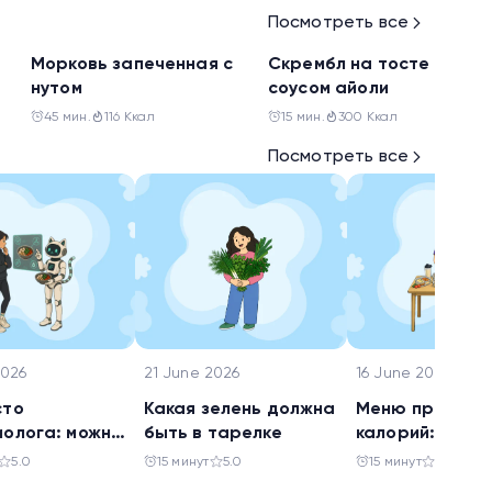
Посмотреть все
Перекус
Завтрак
Морковь запеченная с
Скрембл на тосте с
нутом
соусом айоли
45 мин.
116 Ккал
15 мин.
300 Ккал
Посмотреть все
2026
21 June 2026
16 June 2026
сто
Какая зелень должна
Меню при деф
иолога: можно
быть в тарелке
калорий: что е
ерить
чтобы худеть
5.0
15 минут
5.0
15 минут
5.0
ети анализ