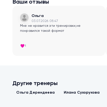
Ваши отзывы
Ольга
03.07.2026 08:47
Мне не нравится эти тренировки,не
понравился такой формат
1
Другие тренеры
Тонус мышц
Танцевальные
Ольга Дерендеева
Илана Сухорукова