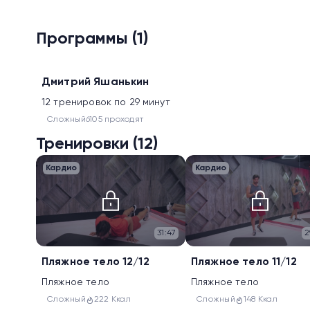
Программы (1)
Похудение
Дмитрий Яшанькин
12 тренировок по 29 минут
Сложный
6105 проходят
Тренировки (12)
Кардио
Кардио
31:47
2
Пляжное тело 12/12
Пляжное тело 11/12
Пляжное тело
Пляжное тело
Сложный
222 Ккал
Сложный
148 Ккал